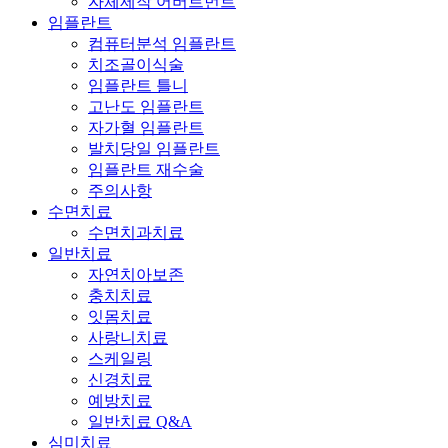
자체제작 어버트먼트
임플란트
컴퓨터분석 임플란트
치조골이식술
임플란트 틀니
고난도 임플란트
자가혈 임플란트
발치당일 임플란트
임플란트 재수술
주의사항
수면치료
수면치과치료
일반치료
자연치아보존
충치치료
잇몸치료
사랑니치료
스케일링
신경치료
예방치료
일반치료 Q&A
심미치료