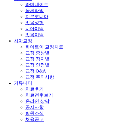
라미네이트
올세라믹
지르코니아
잇몸성형
치아미백
잇몸미백
치아교정
화이트이 교정치료
교정 증상별
교정 장치별
교정 연령별
교정 Q&A
교정 주의사항
커뮤니티
치료후기
치료전후보기
온라인 상담
공지사항
병원소식
채용공고