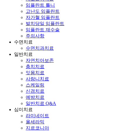
임플란트 틀니
고난도 임플란트
자가혈 임플란트
발치당일 임플란트
임플란트 재수술
주의사항
수면치료
수면치과치료
일반치료
자연치아보존
충치치료
잇몸치료
사랑니치료
스케일링
신경치료
예방치료
일반치료 Q&A
심미치료
라미네이트
올세라믹
지르코니아